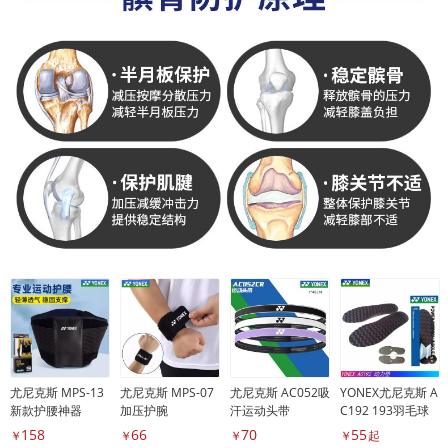
尤尼克斯 MPS-13
尤尼克斯 MPS-07
尤尼克斯 AC052吸
YONEX尤尼克斯 A
新款护腰神器
加压护腕
汗运动头带
C192 193羽毛球
鞋垫
158
66
70
55
￥
￥
￥
￥
起