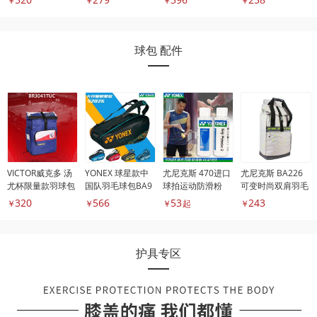
￥
￥
￥
￥
球包 配件
VICTOR威克多 汤
YONEX 球星款中
尤尼克斯 470进口
尤尼克斯 BA226
尤杯限量款羽球包
国队羽毛球包BA9
球拍运动防滑粉
可变时尚双肩羽毛
BR30
2026
球包
320
566
53
243
￥
￥
￥
起
￥
护具专区