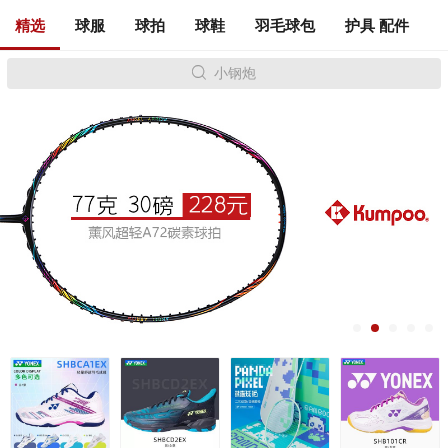
精选
球服
球拍
球鞋
羽毛球包
护具 配件
小钢炮
