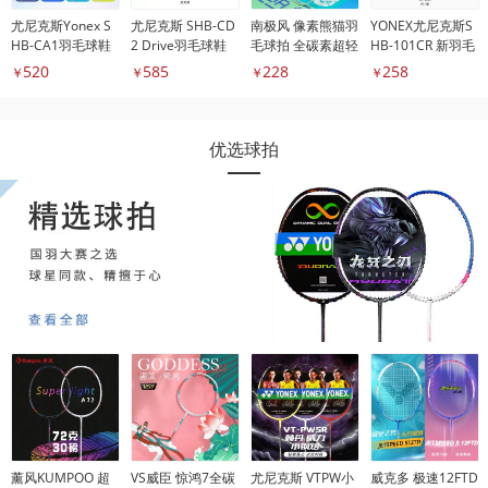
尤尼克斯Yonex S
尤尼克斯 SHB-CD
南极风 像素熊猫羽
YONEX尤尼克斯S
HB-CA1羽毛球鞋
2 Drive羽毛球鞋
毛球拍 全碳素超轻
HB-101CR 新羽毛
均衡耐打单拍
球鞋
520
585
228
258
￥
￥
￥
￥
优选球拍
薰风KUMPOO 超
VS威臣 惊鸿7全碳
尤尼克斯 VTPW小
威克多 极速12FTD