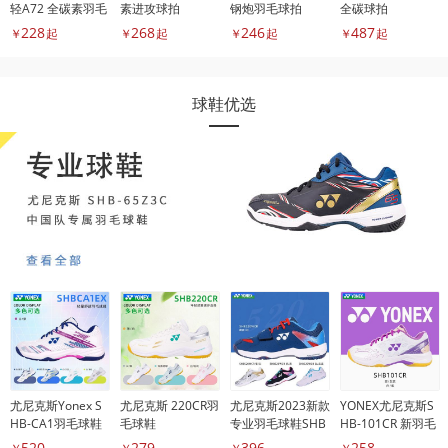
轻A72 全碳素羽毛
素进攻球拍
钢炮羽毛球拍
全碳球拍
球拍
228
268
246
487
￥
起
￥
起
￥
起
￥
起
球鞋优选
尤尼克斯Yonex S
尤尼克斯 220CR羽
尤尼克斯2023新款
YONEX尤尼克斯S
HB-CA1羽毛球鞋
毛球鞋
专业羽毛球鞋SHB
HB-101CR 新羽毛
520W
球鞋
520
279
396
258